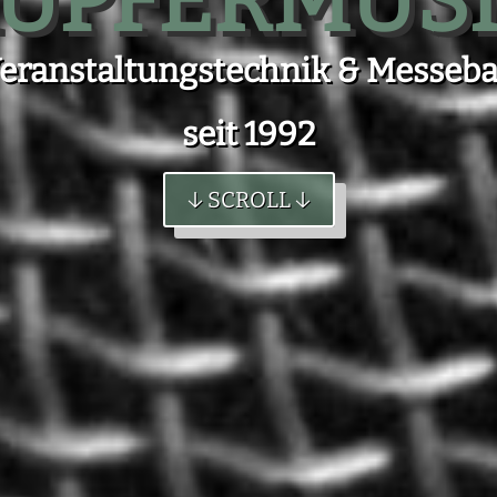
UPFERMUS
eranstaltungs­technik & Messeb
seit 1992
↓ SCROLL ↓