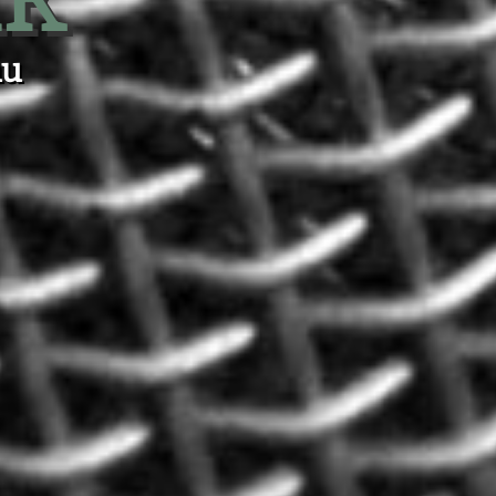
IK
au